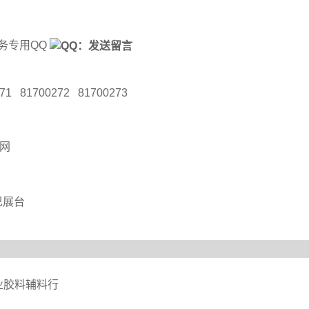
）业务专用QQ
271 81700272 81700273
官网
巴展台
业胶料辅料行